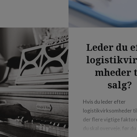
Leder du e
logistikvi
mheder t
salg?
Hvis du leder efter
logistikvirksomheder til
der flere vigtige faktor
du skal overveje, før du