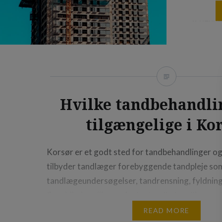
Nybygger
af denne 
de sener
i antalle
Københav
skyskrab
boligko
Hvilke tandbehandli
er et dy
tilgængelige i Ko
nytænke
banebry
byggepr
Korsør er et godt sted for tandbehandlinger og 
tilbyder tandlæger forebyggende tandpleje som
tandlægeundersøgelser, tandrensning, fyldnin
fluoridbehandlinger. Andre tandbehandlinger, de
Korsør, omfatter tandkroner, broer, proteser 
READ MORE