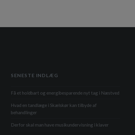
sammen med virks
fra deres ejendo
andre tjenester, 
du har haveaffald
SENESTE INDLÆG
Få et holdbart og energibesparende nyt tag i Næstved
Hvad en tandlæge i Skælskør kan tilbyde af
behandlinger
Derfor skal man have musikundervisning i klaver