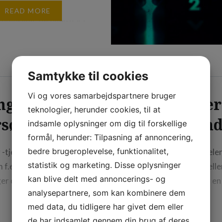
i er en væsentlig del
READ MORE
udvikling, og byen har i
e år oplevet en stigning
t af byggeprojekter i
n. Fra høje
Samtykke til cookies
ere til mindre
mplekser – København
Vi og vores samarbejdspartnere bruger
nger er
Hvad er 
namisk teater for
teknologier, herunder cookies, til at
rsør
tan
nde arkitektur og
indsamle oplysninger om dig til forskellige
dende
formål, herunder: Tilpasning af annoncering,
ojekter….
bedre brugeroplevelse, funktionalitet,
-tjenester. I byen
Nogle af fordele
statistik og marketing. Disse oplysninger
 f.eks.
at forebygge ell
kan blive delt med annoncerings- og
ger og
dårlig ånde og 
analysepartnere, som kan kombinere dem
r tilbydes i
Desuden kan reg
med data, du tidligere har givet dem eller
og rodbehandling.
opdage potentiell
de har indsamlet gennem din brug af deres