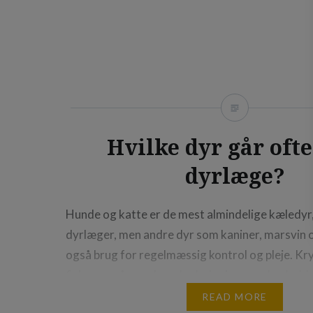
For dem, der har haft traumer på deres tænder 
tilbyder Korsør også endodontik og parodonta
Derudover er kosmetiske tandbehandlinger…
Hvilke dyr går oftes
dyrlæge?
Hunde og katte er de mest almindelige kæledyr
dyrlæger, men andre dyr som kaniner, marsvin 
også brug for regelmæssig kontrol og pleje. Kry
fisk er også populære kæledyr i mange husholdn
måske ikke kræver så hyppige dyrlægebesøg so
READ MORE