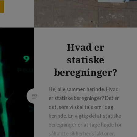
fra
 til den
rer,
u har
al bare
Hvad er
. Lad os
statiske
beregninger?
Hej alle sammen herinde. Hvad
er statiske beregninger? Det er
det, som vi skal tale om i dag
herinde. En vigtig del af statiske
beregninger er at tage højde for
såkaldte sikkerhedsfaktorer,