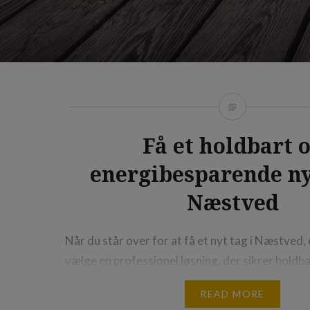
Få et holdbart 
energibesparende nyt
Næstved
Når du står over for at få et nyt tag i Næstved, 
vælge en professionel løsning, der sikrer holdba
Et nyt tag i Næstved kan både forbedre dit hj
READ MORE
øge værdien af din bolig. Mange boligejere i N