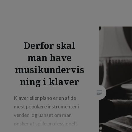
få lagt nyt tag for at undgå…
Derfor skal
man have
musikundervis
ning i klaver
Klaver eller piano er en af de
mest populære instrumenter i
verden, og uanset om man
ønsker at spille professionelt