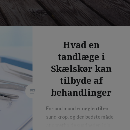
Hvad en
tandlæge i
Skælskør kan
tilbyde af
behandlinger
En sund mund er nøglen til en
sund krop, og den bedste måde
at opretholde sundheden i din