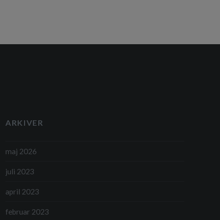
omheder og husejere om at fjerne haveaffald
m. Haveaffaldsindsamlere kan også tilbyde
f.eks. anlægsgartnerarbejde og plænepleje. Hvis
, som du skal skaffe dig…
ARKIVER
maj 2026
juli 2023
april 2023
februar 2023