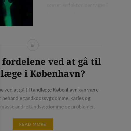
som er en faktor, der tages i
betragtning for at sikre, at
strukturen er stærk nok til at
modstå belastningerne. Læs
med.
fordelene ved at gå til
dlæge i København?
ne ved at gå til tandlæge København kan være
er behandle tandkødssygdomme, karies og
en masse andre tandsygdomme og problemer.
elmæssige tandlægebesøg også hjælpe med at
e problemer tidligt, før de bliver mere
READ MORE