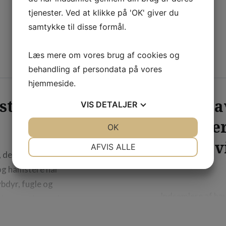
eller tandkød,
alvorlige. I sidst
tjenester. Ved at klikke på 'OK' giver du
lbehandling.
mundhygiejne…
samtykke til disse formål.
Læs mere om vores brug af cookies og
behandling af persondata på vores
hjemmeside.
t til
Ha
VIS
DETALJER
besvær
JA
NEJ
OK
JA
NEJ
det er v
NØDVENDIGE
PRÆFERENCER
AFVIS ALLE
, der besøger
JA
NEJ
JA
NEJ
og hamstere har
MARKETING
STATISTIK
bdyr, fugle og
Indsamlere af ha
inger, selv om de
lettere. Afhentni
m pattedyr.
indsamler og bort