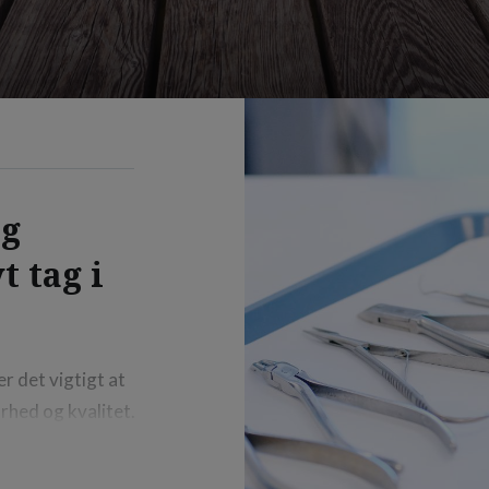
og
 tag i
er det vigtigt at
rhed og kvalitet.
ems udseende og
æstved vælger at