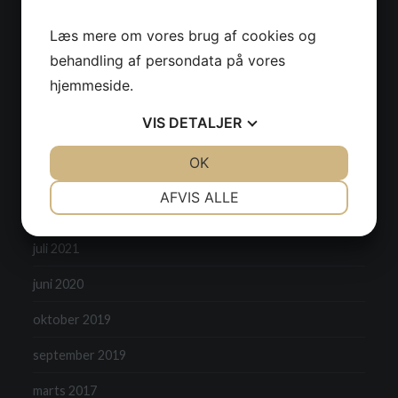
Læs mere om vores brug af cookies og
april 2022
behandling af persondata på vores
marts 2022
hjemmeside.
januar 2022
VIS
DETALJER
december 2021
JA
NEJ
OK
JA
NEJ
november 2021
NØDVENDIGE
PRÆFERENCER
AFVIS ALLE
september 2021
JA
NEJ
JA
NEJ
juli 2021
MARKETING
STATISTIK
juni 2020
oktober 2019
september 2019
marts 2017