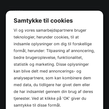
maj 2026
Samtykke til cookies
juli 2023
Vi og vores samarbejdspartnere bruger
april 2023
teknologier, herunder cookies, til at
februar 2023
indsamle oplysninger om dig til forskellige
formål, herunder: Tilpasning af annoncering,
januar 2023
bedre brugeroplevelse, funktionalitet,
december 2022
statistik og marketing. Disse oplysninger
november 2022
kan blive delt med annoncerings- og
analysepartnere, som kan kombinere dem
september 2022
med data, du tidligere har givet dem eller
august 2022
de har indsamlet gennem din brug af deres
tjenester. Ved at klikke på 'OK' giver du
juni 2022
samtykke til disse formål.
maj 2022